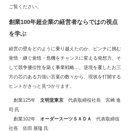
ご覧ください。
創業100年超企業の経営者ならではの視点
を学ぶ
経営の壁をどのように乗り越えたのか、ピンチに挑む
覚悟・継ぐ覚悟・危機をチャンスに変える発想力、そ
して競争優位性を築く事業戦略…。逆境を覆したお三
方の芯のある力強い言葉の数々から、現状を打開する
ヒントがきっと見つかります。
創業125年
文明堂東京
代表取締役社長 宮﨑 進
司 氏
創業102年
オーダースーツＳＡＤＡ
代表取締役
社長 佐田 展隆 氏