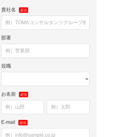
貴社名
部署
役職
お名前
E-mail