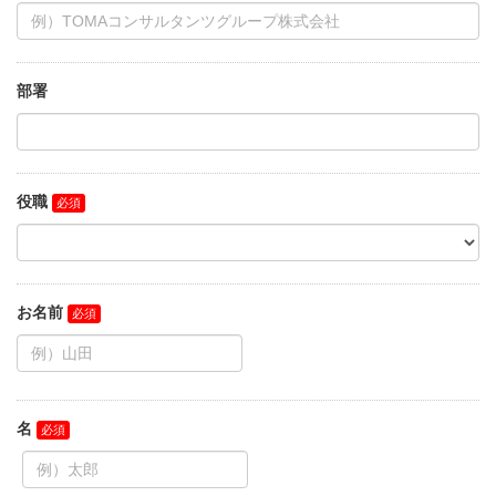
部署
役職
お名前
名