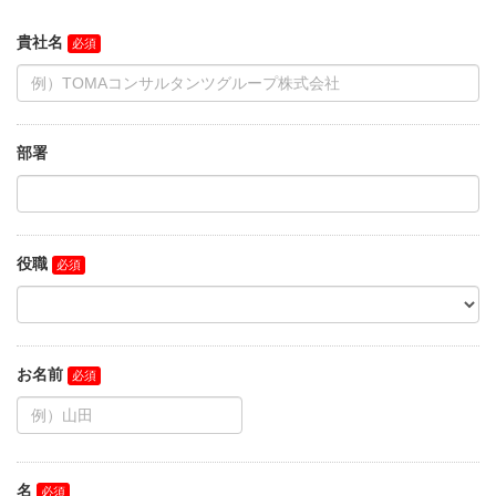
貴社名
部署
役職
お名前
名